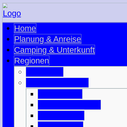
Home
Planung & Anreise
Camping & Unterkunft
Regionen
Edinburgh
Äußere Hebriden
Isle of Barra
Isle of Benbecula
Isle of Harris
Isle of Lewis