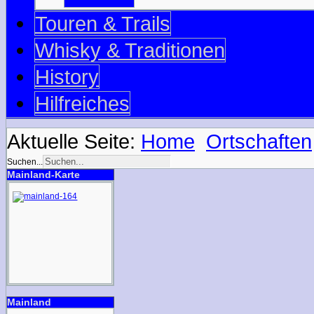
Touren & Trails
Whisky & Traditionen
History
Hilfreiches
Aktuelle Seite:
Home
Ortschaften
Suchen...
Mainland-Karte
Mainland