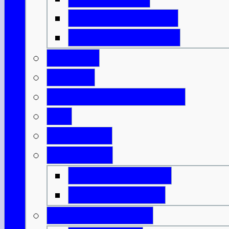
Isle of North Uist
Isle of South Uist
Borders
Central
Dumfries & Galloway
Fife
Grampian
Highlands
Highlands-Nord
Highlands-Süd
Innere Hebriden