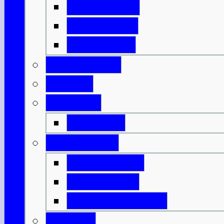
Isle of Islay
Isle of Jura
Isle of Mull
Isle of Skye
Lothian
Orkneys
Mainland
Strathclyde
Isle of Arran
Isle of Bute
Great Cumbrae
Tayside