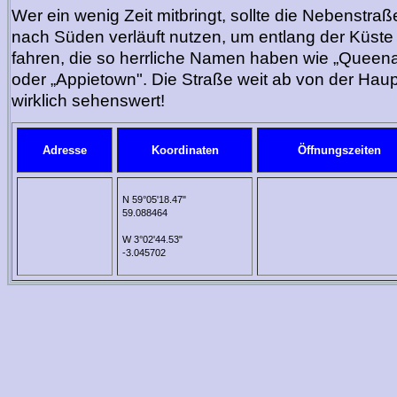
Wer ein wenig Zeit mitbringt, sollte die Nebenstraß
nach Süden verläuft nutzen, um entlang der Küste 
fahren, die so herrliche Namen haben wie „Queenam
oder „Appietown". Die Straße weit ab von der Haup
wirklich sehenswert!
Adresse
Koordinaten
Öffnungszeiten
N 59°05'18.47"
59.088464
W 3°02'44.53"
-3.045702