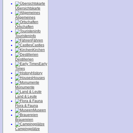
Übersichtskarte
Allgemeines
Ortschaften
Touristeninfo
Fähren
Castles
Kirchen
Destillerien
Early
Times
History
Houses
Monumente
Land & Leute
Flora & Fauna
Museen
Brauereien
Campingplätze