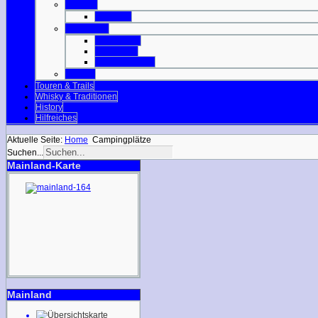
Orkneys
Mainland
Strathclyde
Isle of Arran
Isle of Bute
Great Cumbrae
Tayside
Touren & Trails
Whisky & Traditionen
History
Hilfreiches
Aktuelle Seite:
Home
Campingplätze
Suchen...
Mainland-Karte
Mainland