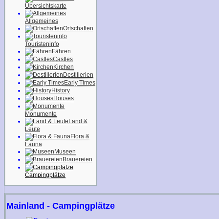
Übersichtskarte
Allgemeines
Ortschaften
Touristeninfo
Fähren
Castles
Kirchen
Destillerien
Early Times
History
Houses
Monumente
Land &
Leute
Flora &
Fauna
Museen
Brauereien
Campingplätze
Mainland - Campingplätze