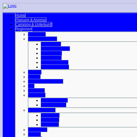
Home
Planung & Anreise
Camping & Unterkunft
Regionen
Edinburgh
Äußere Hebriden
Isle of Barra
Isle of Benbecula
Isle of Harris
Isle of Lewis
Isle of North Uist
Isle of South Uist
Borders
Central
Dumfries & Galloway
Fife
Grampian
Highlands
Highlands-Nord
Highlands-Süd
Innere Hebriden
Isle of Islay
Isle of Jura
Isle of Mull
Isle of Skye
Lothian