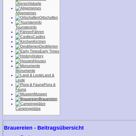
Übersichtskarte
Allgemeines
Ortschaften
Touristeninfo
Fähren
Castles
Kirchen
Destillerien
Early Times
History
Houses
Monumente
Land &
Leute
Flora &
Fauna
Museen
Brauereien
Campingplätze
Brauereien - Beitragsübersicht