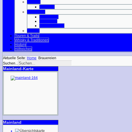
Orkneys
Mainland
Strathclyde
Isle of Arran
Isle of Bute
Great Cumbrae
Tayside
Touren & Trails
Whisky & Traditionen
History
Hilfreiches
Aktuelle Seite:
Home
Brauereien
Suchen...
Mainland-Karte
Mainland