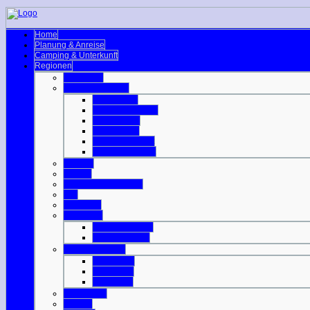
Home
Planung & Anreise
Camping & Unterkunft
Regionen
Edinburgh
Äußere Hebriden
Isle of Barra
Isle of Benbecula
Isle of Harris
Isle of Lewis
Isle of North Uist
Isle of South Uist
Borders
Central
Dumfries & Galloway
Fife
Grampian
Highlands
Highlands-Nord
Highlands-Süd
Innere Hebriden
Isle of Islay
Isle of Jura
Isle of Mull
Isle of Skye
Lothian