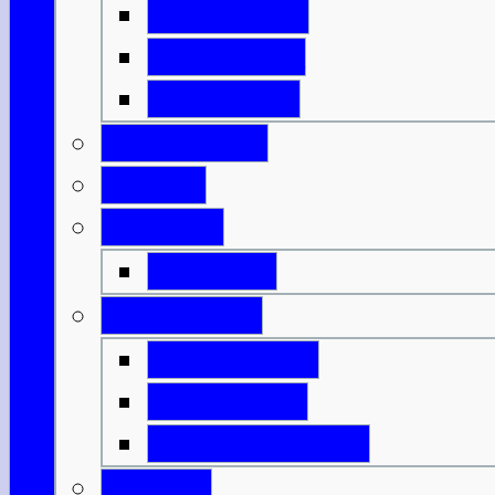
Isle of Islay
Isle of Jura
Isle of Mull
Isle of Skye
Lothian
Orkneys
Mainland
Strathclyde
Isle of Arran
Isle of Bute
Great Cumbrae
Tayside