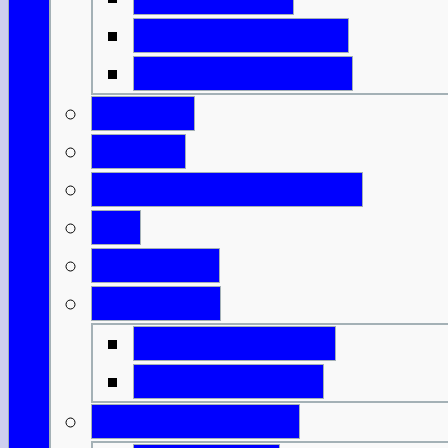
Isle of North Uist
Isle of South Uist
Borders
Central
Dumfries & Galloway
Fife
Grampian
Highlands
Highlands-Nord
Highlands-Süd
Innere Hebriden