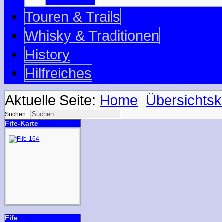
Touren & Trails
Whisky & Traditionen
History
Hilfreiches
Aktuelle Seite:
Home
Übersichtsk
Suchen...
Fife-Karte
Fife