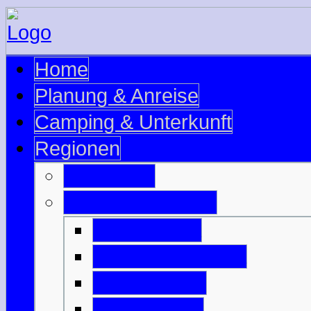
Home
Planung & Anreise
Camping & Unterkunft
Regionen
Edinburgh
Äußere Hebriden
Isle of Barra
Isle of Benbecula
Isle of Harris
Isle of Lewis