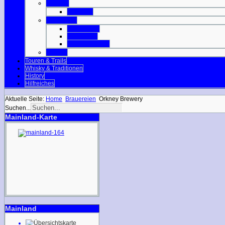
Orkneys
Mainland
Strathclyde
Isle of Arran
Isle of Bute
Great Cumbrae
Tayside
Touren & Trails
Whisky & Traditionen
History
Hilfreiches
Aktuelle Seite:
Home
Brauereien
Orkney Brewery
Suchen...
Mainland-Karte
Mainland