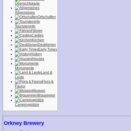
Übersichtskarte
Allgemeines
Ortschaften
Touristeninfo
Fähren
Castles
Kirchen
Destillerien
Early Times
History
Houses
Monumente
Land &
Leute
Flora &
Fauna
Museen
Brauereien
Campingplätze
Orkney Brewery