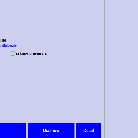
andfieber.de
Diashow
Detail