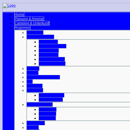
Home
Planung & Anreise
Camping & Unterkunft
Regionen
Edinburgh
Äußere Hebriden
Isle of Barra
Isle of Benbecula
Isle of Harris
Isle of Lewis
Isle of North Uist
Isle of South Uist
Borders
Central
Dumfries & Galloway
Fife
Grampian
Highlands
Highlands-Nord
Highlands-Süd
Innere Hebriden
Isle of Islay
Isle of Jura
Isle of Mull
Isle of Skye
Lothian