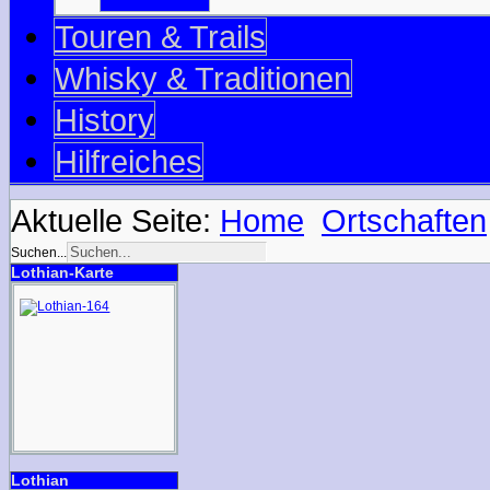
Touren & Trails
Whisky & Traditionen
History
Hilfreiches
Aktuelle Seite:
Home
Ortschaften
Suchen...
Lothian-Karte
Lothian