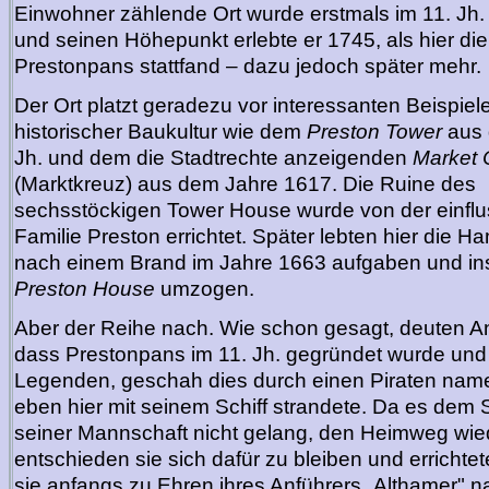
Einwohner zählende Ort wurde erstmals im 11. Jh.
und seinen Höhepunkt erlebte er 1745, als hier di
Prestonpans stattfand – dazu jedoch später mehr.
Der Ort platzt geradezu vor interessanten Beispiel
historischer Baukultur wie dem
Preston Tower
aus 
Jh. und dem die Stadtrechte anzeigenden
Market 
(Marktkreuz) aus dem Jahre 1617. Die Ruine des
sechsstöckigen Tower House wurde von der einflu
Familie Preston errichtet. Später lebten hier die H
nach einem Brand im Jahre 1663 aufgaben und i
Preston House
umzogen.
Aber der Reihe nach. Wie schon gesagt, deuten An
dass Prestonpans im 11. Jh. gegründet wurde und
Legenden, geschah dies durch einen Piraten name
eben hier mit seinem Schiff strandete. Da es dem 
seiner Mannschaft nicht gelang, den Heimweg wie
entschieden sie sich dafür zu bleiben und errichtet
sie anfangs zu Ehren ihres Anführers „Althamer" n