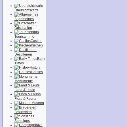
Übersichtskarte
Allgemeines
Ortschaften
Touristeninfo
Castles
Kirchen
Destillerien
Early
Times
History
Houses
Monumente
Land & Leute
Flora & Fauna
Museen
Brauereien
Sonstiges