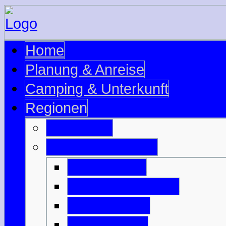
Home
Planung & Anreise
Camping & Unterkunft
Regionen
Edinburgh
Äußere Hebriden
Isle of Barra
Isle of Benbecula
Isle of Harris
Isle of Lewis