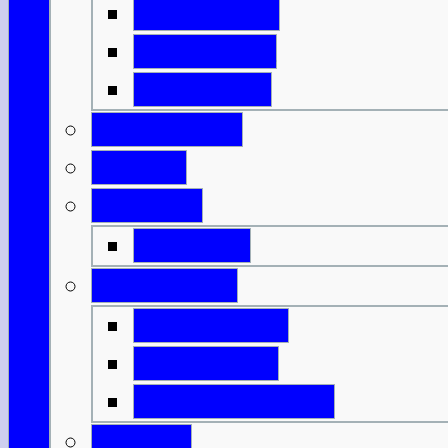
Isle of Islay
Isle of Jura
Isle of Mull
Isle of Skye
Lothian
Orkneys
Mainland
Strathclyde
Isle of Arran
Isle of Bute
Great Cumbrae
Tayside