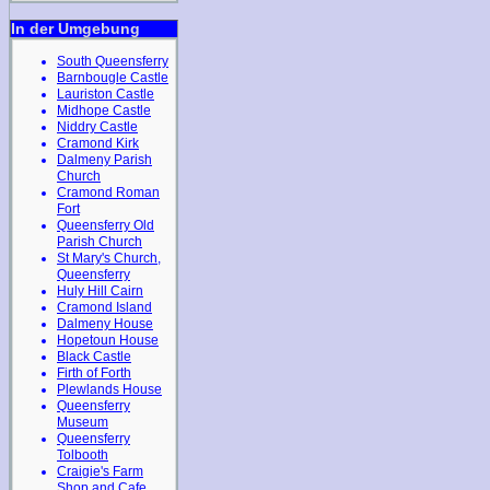
In der Umgebung
South Queensferry
Barnbougle Castle
Lauriston Castle
Midhope Castle
Niddry Castle
Cramond Kirk
Dalmeny Parish
Church
Cramond Roman
Fort
Queensferry Old
Parish Church
St Mary's Church,
Queensferry
Huly Hill Cairn
Cramond Island
Dalmeny House
Hopetoun House
Black Castle
Firth of Forth
Plewlands House
Queensferry
Museum
Queensferry
Tolbooth
Craigie's Farm
Shop and Cafe