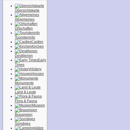
Übersichtskarte
Allgemeines
Ortschaften
Touristeninfo
Castles
Kirchen
Destillerien
Early
Times
History
Houses
Monumente
Land & Leute
Flora & Fauna
Museen
Brauereien
Sonstiges