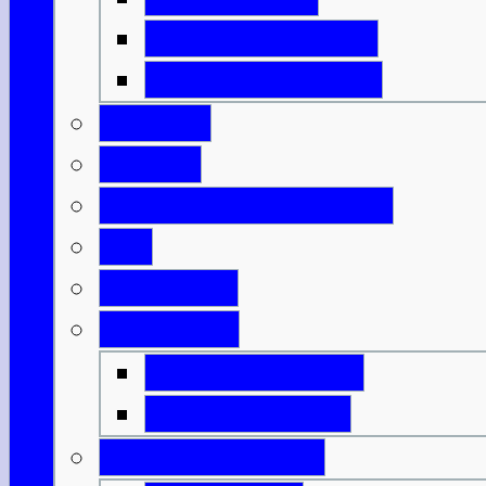
Isle of North Uist
Isle of South Uist
Borders
Central
Dumfries & Galloway
Fife
Grampian
Highlands
Highlands-Nord
Highlands-Süd
Innere Hebriden