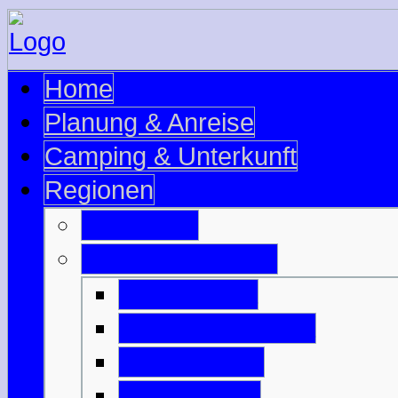
Home
Planung & Anreise
Camping & Unterkunft
Regionen
Edinburgh
Äußere Hebriden
Isle of Barra
Isle of Benbecula
Isle of Harris
Isle of Lewis