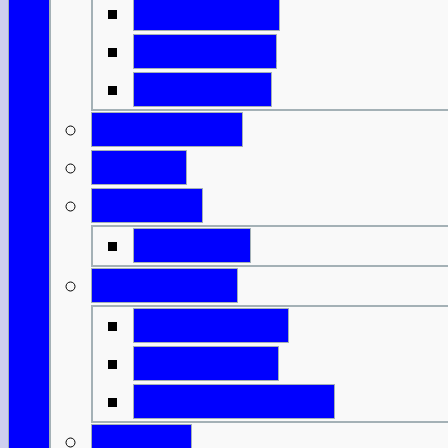
Isle of Islay
Isle of Jura
Isle of Mull
Isle of Skye
Lothian
Orkneys
Mainland
Strathclyde
Isle of Arran
Isle of Bute
Great Cumbrae
Tayside