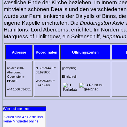
westliche Ende der Kirche beziehen. Im Innern bee
mit vielen schönen Details und den verschiedenen
wurde zur Familienkirche der Dalyells of Binns, di
eigene Kapelle errichteten. Die
Duddingston Aisle
Hamiltons, Lord Abercorns, errichtet. Im Norden ba
Marquess of Linlithgow, ein Seitenschiff,
Hopetoun 
Adresse
Koordinaten
Öffnungszeiten
an der A904
N 55°59'44.37"
ganzjährig
Abercorn,
55.995658
Queensferry
Eintritt frei!
EH30 9
W 3°28'30.97"
-3.475268
+44 1506 834331
Wer ist online
Aktuell sind 47 Gäste und
keine Mitglieder online